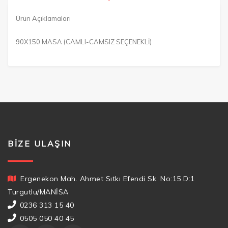
Ürün Açıklamaları
90X150 MASA (CAMLI-CAMSIZ SEÇENEKLİ)
BIZE ULAŞIN
Ergenekon Mah. Ahmet Sıtkı Efendi Sk. No:15 D:1
Turgutlu/MANİSA
0236 313 15 40
0505 050 40 45