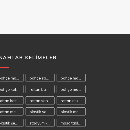
NAHTAR KELIMELER
bahçe mobilyası
bahçe sandalyeleri
bahçe mobilyaları
bahçe koltukları
rattan bahçe mobilyası
bahçe mobilya
rattan koltuk
rattan sandalye
rattan oturma takımı
rattan masa takımı
plastik sandalye
plastik masa
plastik şezlong
stadyum koltuğu
masa tablaları