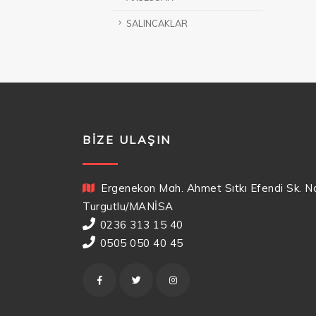
SALINCAKLAR
BIZE ULAŞIN
Ergenekon Mah. Ahmet Sıtkı Efendi Sk. N
Turgutlu/MANİSA
0236 313 15 40
0505 050 40 45