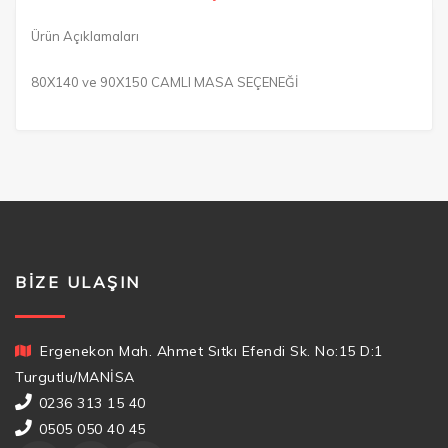
Ürün Açıklamaları
80X140 ve 90X150 CAMLI MASA SEÇENEĞİ
BIZE ULAŞIN
Ergenekon Mah. Ahmet Sıtkı Efendi Sk. No:15 D:1
Turgutlu/MANİSA
0236 313 15 40
0505 050 40 45