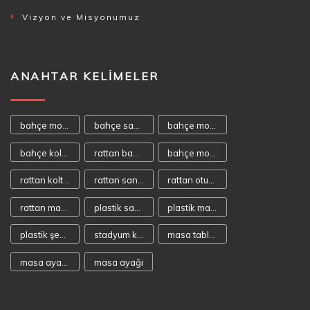
Vizyon ve Misyonumuz
ANAHTAR KELIMELER
bahçe mobilyası
bahçe sandalyeleri
bahçe mobilyaları
bahçe koltukları
rattan bahçe mobilyası
bahçe mobilya
rattan koltuk
rattan sandalye
rattan oturma takımı
rattan masa takımı
plastik sandalye
plastik masa
plastik şezlong
stadyum koltuğu
masa tablaları
masa ayakaları
masa ayağı