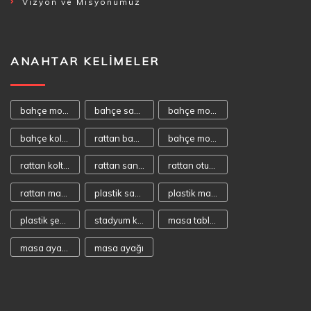
Vizyon ve Misyonumuz
ANAHTAR KELIMELER
bahçe mobilyası
bahçe sandalyeleri
bahçe mobilyaları
bahçe koltukları
rattan bahçe mobilyası
bahçe mobilya
rattan koltuk
rattan sandalye
rattan oturma takımı
rattan masa takımı
plastik sandalye
plastik masa
plastik şezlong
stadyum koltuğu
masa tablaları
masa ayakaları
masa ayağı