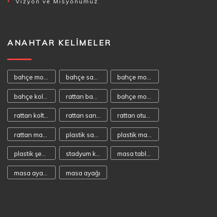
Vizyon ve Misyonumuz
ANAHTAR KELIMELER
bahçe mobilyası
bahçe sandalyeleri
bahçe mobilyaları
bahçe koltukları
rattan bahçe mobilyası
bahçe mobilya
rattan koltuk
rattan sandalye
rattan oturma takımı
rattan masa takımı
plastik sandalye
plastik masa
plastik şezlong
stadyum koltuğu
masa tablaları
masa ayakaları
masa ayağı