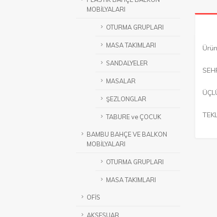
MOBİLYALARI
OTURMA GRUPLARI
MASA TAKIMLARI
Ürün
SANDALYELER
SEH
MASALAR
ÜÇL
ŞEZLONGLAR
TEK
TABURE ve ÇOCUK
BAMBU BAHÇE VE BALKON
MOBİLYALARI
OTURMA GRUPLARI
MASA TAKIMLARI
OFİS
AKSESUAR