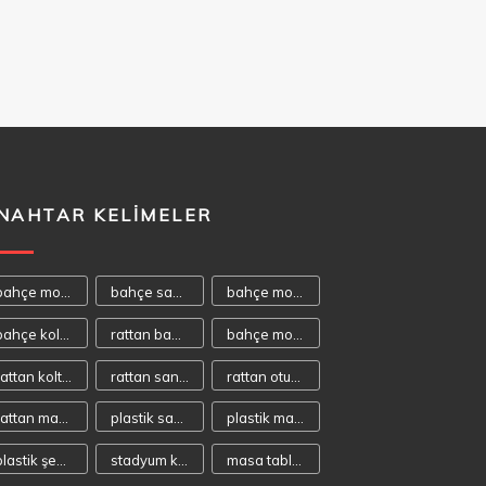
NAHTAR KELIMELER
bahçe mobilyası
bahçe sandalyeleri
bahçe mobilyaları
bahçe koltukları
rattan bahçe mobilyası
bahçe mobilya
rattan koltuk
rattan sandalye
rattan oturma takımı
rattan masa takımı
plastik sandalye
plastik masa
plastik şezlong
stadyum koltuğu
masa tablaları