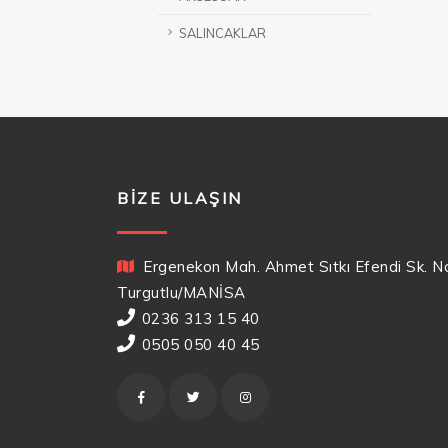
SALINCAKLAR
BIZE ULAŞIN
Ergenekon Mah. Ahmet Sıtkı Efendi Sk. N
Turgutlu/MANİSA
0236 313 15 40
0505 050 40 45