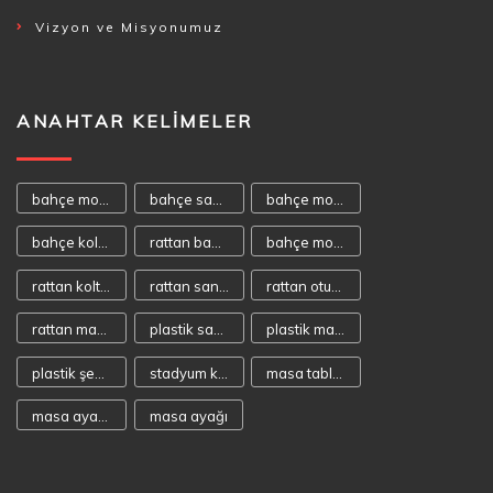
Vizyon ve Misyonumuz
ANAHTAR KELIMELER
bahçe mobilyası
bahçe sandalyeleri
bahçe mobilyaları
bahçe koltukları
rattan bahçe mobilyası
bahçe mobilya
rattan koltuk
rattan sandalye
rattan oturma takımı
rattan masa takımı
plastik sandalye
plastik masa
plastik şezlong
stadyum koltuğu
masa tablaları
masa ayakaları
masa ayağı