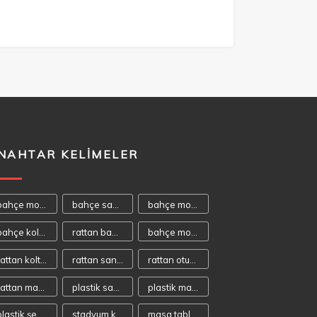
NAHTAR KELIMELER
bahçe mobilyası
bahçe sandalyeleri
bahçe mobilyaları
bahçe koltukları
rattan bahçe mobilyası
bahçe mobilya
rattan koltuk
rattan sandalye
rattan oturma takımı
rattan masa takımı
plastik sandalye
plastik masa
plastik şezlong
stadyum koltuğu
masa tablaları