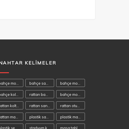
NAHTAR KELIMELER
bahçe mobilyası
bahçe sandalyeleri
bahçe mobilyaları
bahçe koltukları
rattan bahçe mobilyası
bahçe mobilya
rattan koltuk
rattan sandalye
rattan oturma takımı
rattan masa takımı
plastik sandalye
plastik masa
plastik şezlong
stadyum koltuğu
masa tablaları