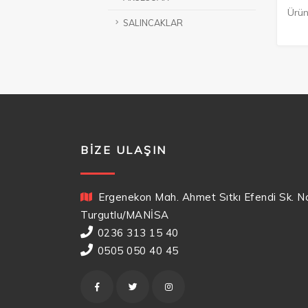
Ürün
SALINCAKLAR
BIZE ULAŞIN
Ergenekon Mah. Ahmet Sıtkı Efendi Sk. N
Turgutlu/MANİSA
0236 313 15 40
0505 050 40 45