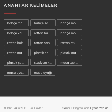
ANAHTAR KELIMELER
bahçe mobilyası
bahçe sandalyeleri
bahçe mobilyaları
bahçe koltukları
rattan bahçe mobilyası
bahçe mobilya
rattan koltuk
rattan sandalye
rattan oturma takımı
rattan masa takımı
plastik sandalye
plastik masa
plastik şezlong
stadyum koltuğu
masa tablaları
masa ayakaları
masa ayağı
© Telif Hakkı 2019. Tüm Hakları
Tasarım & Programlama
Hybrid Yazılım